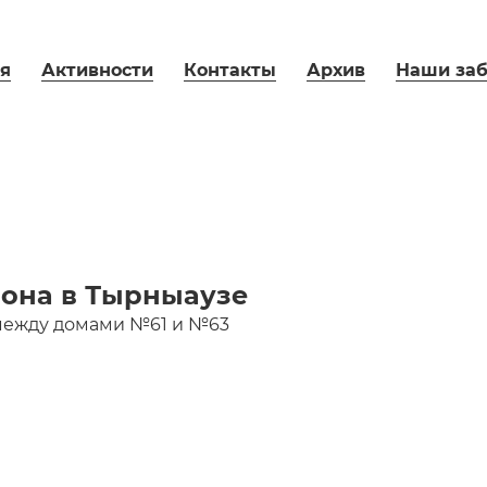
я
Активности
Контакты
Архив
Наши заб
иона в Тырныаузе
, между домами №61 и №63